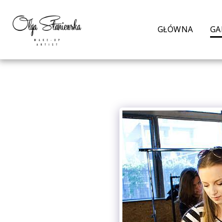
GŁÓWNA
GA